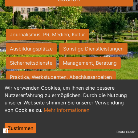
Journalismus, PR, Medien, Kultur
Ausbildungsplätze
Sonstige Dienstleistungen
Sicherheitsdienste
Management, Beratung
Praktika, Werkstudenten, Abschlussarbeiten
Wir verwenden Cookies, um Ihnen eine bessere
Personalwesen
Assistenz, Sekretariat
Nutzererfahrung zu ermöglichen. Durch die Nutzung
unserer Webseite stimmen Sie unserer Verwendung
Hilfskräfte, Aushilfs- und Nebenjobs
von Cookies zu.
Mehr Informationen
Einkauf, Logistik, Materialwirtschaft
Zustimmen
Photo Credit
Weiterbildung, Studium, duale Ausbildung