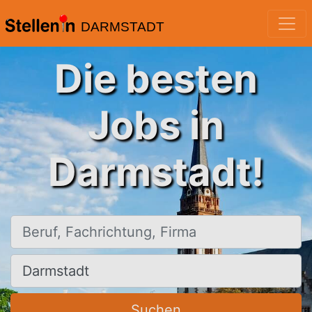
DARMSTADT
Die besten
Jobs in
Darmstadt!
Beruf, Fachrichtung, Firma
Ort, Stadt
Suchen