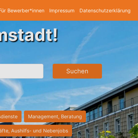
Für Bewerber*innen
Impressum
Datenschutzerklärung
mstadt!
Suchen
sdienste
Management, Beratung
räfte, Aushilfs- und Nebenjobs