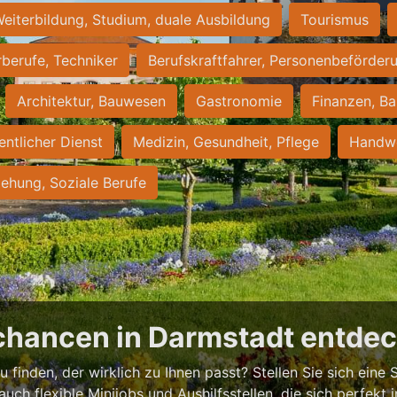
eiterbildung, Studium, duale Ausbildung
Tourismus
rberufe, Techniker
Berufskraftfahrer, Personenbeförder
Architektur, Bauwesen
Gastronomie
Finanzen, Ba
entlicher Dienst
Medizin, Gesundheit, Pflege
Handwe
iehung, Soziale Berufe
chancen in Darmstadt entde
 finden, der wirklich zu Ihnen passt? Stellen Sie sich eine S
 auch flexible Minijobs und Aushilfsstellen, die sich perfekt 