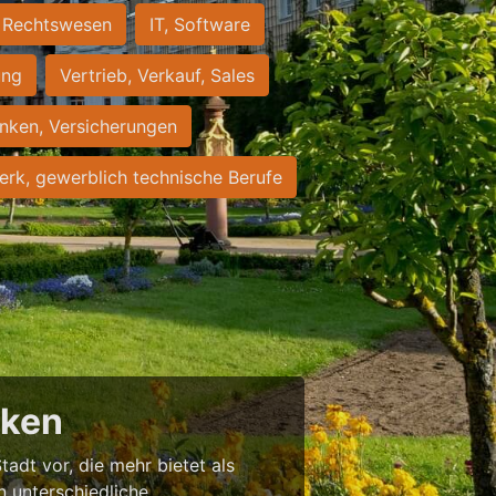
Rechtswesen
IT, Software
ung
Vertrieb, Verkauf, Sales
nken, Versicherungen
rk, gewerblich technische Berufe
cken
tadt vor, die mehr bietet als
in unterschiedliche