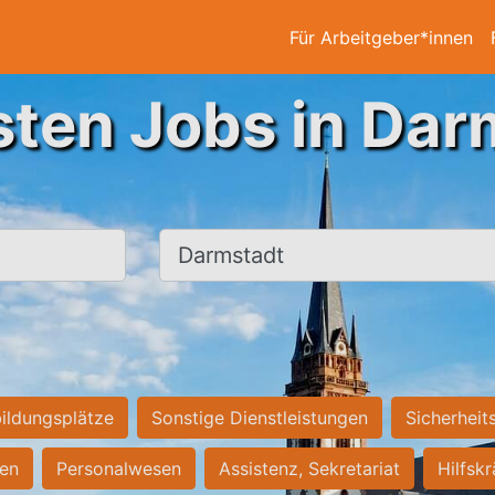
Für Arbeitgeber*innen
sten Jobs in Dar
Ort, Stadt
ildungsplätze
Sonstige Dienstleistungen
Sicherheit
ten
Personalwesen
Assistenz, Sekretariat
Hilfsk