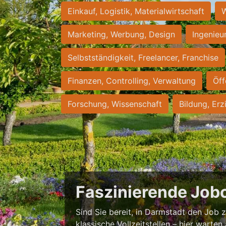
Einkauf, Logistik, Materialwirtschaft
W
Marketing, Werbung, Design
Ingenieu
Selbstständigkeit, Freelancer, Franchise
Finanzen, Controlling, Verwaltung
Öff
Forschung, Wissenschaft
Bildung, Erz
Faszinierende Job
Sind Sie bereit, in Darmstadt den Job zu
klassische Vollzeitstellen – hier warten