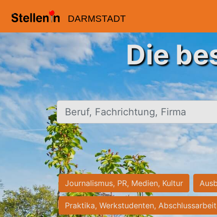
DARMSTADT
Die be
Beruf, Fachrichtung, Firma
Journalismus, PR, Medien, Kultur
Ausb
Praktika, Werkstudenten, Abschlussarbei