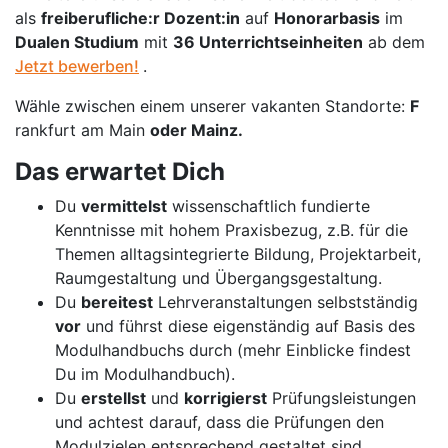
als
freiberufliche:r Dozent:in
auf
Honorarbasis
im
Dualen Studium
mit
36 Unterrichtseinheiten
ab dem
Jetzt bewerben!
.
Wähle zwischen einem unserer vakanten Standorte:
F
rankfurt am Main
oder
Mainz
.
Das erwartet Dich
Du
vermittelst
wissenschaftlich fundierte
Kenntnisse mit hohem Praxisbezug, z.B. für die
Themen alltagsintegrierte Bildung, Projektarbeit,
Raumgestaltung und Übergangsgestaltung.
Du
bereitest
Lehrveranstaltungen selbstständig
vor
und führst diese eigenständig auf Basis des
Modulhandbuchs durch (mehr Einblicke findest
Du im Modulhandbuch).
Du
erstellst
und
korrigierst
Prüfungsleistungen
und achtest darauf, dass die Prüfungen den
Modulzielen entsprechend gestaltet sind.