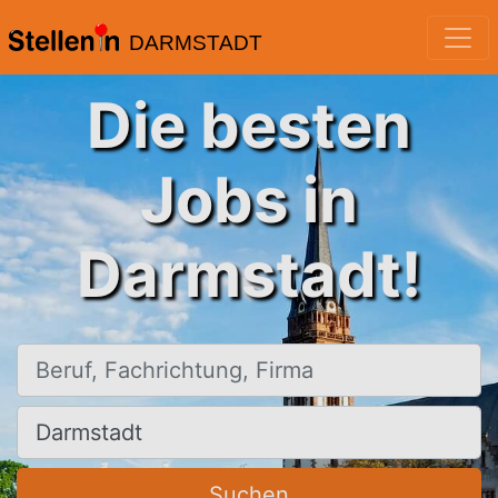
DARMSTADT
Die besten
Jobs in
Darmstadt!
Beruf, Fachrichtung, Firma
Ort, Stadt
Suchen