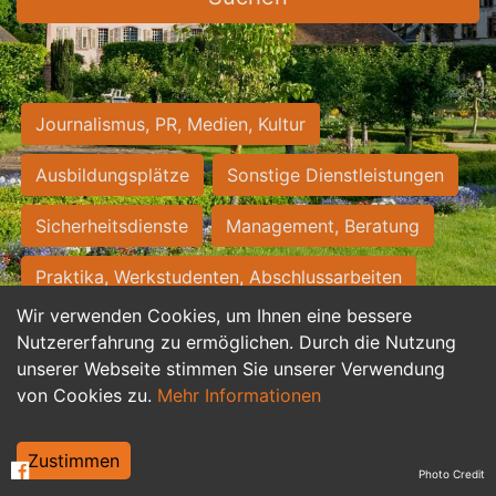
Journalismus, PR, Medien, Kultur
Ausbildungsplätze
Sonstige Dienstleistungen
Sicherheitsdienste
Management, Beratung
Praktika, Werkstudenten, Abschlussarbeiten
Wir verwenden Cookies, um Ihnen eine bessere
Personalwesen
Assistenz, Sekretariat
Nutzererfahrung zu ermöglichen. Durch die Nutzung
unserer Webseite stimmen Sie unserer Verwendung
Hilfskräfte, Aushilfs- und Nebenjobs
von Cookies zu.
Mehr Informationen
Einkauf, Logistik, Materialwirtschaft
Zustimmen
Photo Credit
Weiterbildung, Studium, duale Ausbildung