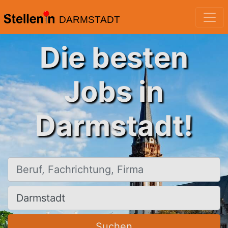
DARMSTADT
Die besten
Jobs in
Darmstadt!
Beruf, Fachrichtung, Firma
Ort, Stadt
Suchen