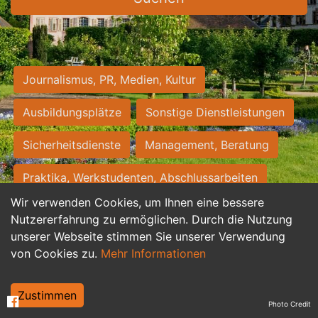
Journalismus, PR, Medien, Kultur
Ausbildungsplätze
Sonstige Dienstleistungen
Sicherheitsdienste
Management, Beratung
Praktika, Werkstudenten, Abschlussarbeiten
Wir verwenden Cookies, um Ihnen eine bessere
Personalwesen
Assistenz, Sekretariat
Nutzererfahrung zu ermöglichen. Durch die Nutzung
unserer Webseite stimmen Sie unserer Verwendung
Hilfskräfte, Aushilfs- und Nebenjobs
von Cookies zu.
Mehr Informationen
Einkauf, Logistik, Materialwirtschaft
Zustimmen
Photo Credit
Weiterbildung, Studium, duale Ausbildung