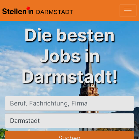
DARMSTADT
Die besten
Jobs in
Darmstadt!
Beruf, Fachrichtung, Firma
Ort, Stadt
Suchen