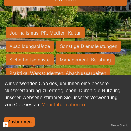
Journalismus, PR, Medien, Kultur
Ausbildungsplätze
Sonstige Dienstleistungen
Sicherheitsdienste
Management, Beratung
Praktika, Werkstudenten, Abschlussarbeiten
Wir verwenden Cookies, um Ihnen eine bessere
Personalwesen
Assistenz, Sekretariat
Nutzererfahrung zu ermöglichen. Durch die Nutzung
unserer Webseite stimmen Sie unserer Verwendung
Hilfskräfte, Aushilfs- und Nebenjobs
von Cookies zu.
Mehr Informationen
Einkauf, Logistik, Materialwirtschaft
Zustimmen
Photo Credit
Weiterbildung, Studium, duale Ausbildung