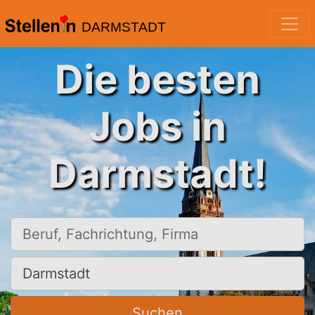
DARMSTADT
Die besten
Jobs in
Darmstadt!
Beruf, Fachrichtung, Firma
Ort, Stadt
Suchen