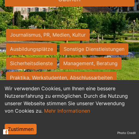
Journalismus, PR, Medien, Kultur
Ausbildungsplätze
Sonstige Dienstleistungen
Sicherheitsdienste
Management, Beratung
Praktika, Werkstudenten, Abschlussarbeiten
Wir verwenden Cookies, um Ihnen eine bessere
Personalwesen
Assistenz, Sekretariat
Nutzererfahrung zu ermöglichen. Durch die Nutzung
unserer Webseite stimmen Sie unserer Verwendung
Hilfskräfte, Aushilfs- und Nebenjobs
von Cookies zu.
Mehr Informationen
Einkauf, Logistik, Materialwirtschaft
Zustimmen
Photo Credit
Weiterbildung, Studium, duale Ausbildung