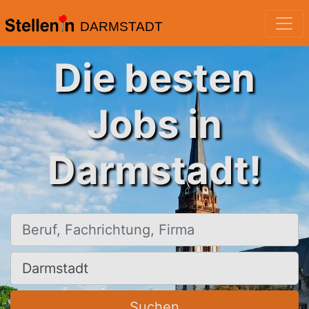
DARMSTADT
Die besten
Jobs in
Darmstadt!
Beruf, Fachrichtung, Firma
Ort, Stadt
Suchen