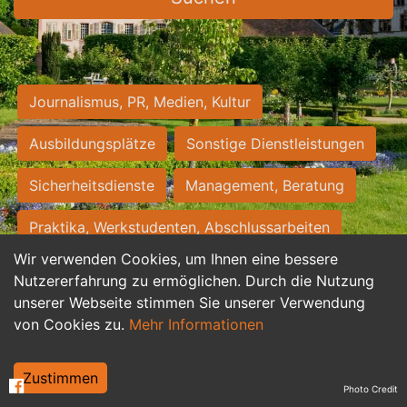
Journalismus, PR, Medien, Kultur
Ausbildungsplätze
Sonstige Dienstleistungen
Sicherheitsdienste
Management, Beratung
Praktika, Werkstudenten, Abschlussarbeiten
Wir verwenden Cookies, um Ihnen eine bessere
Personalwesen
Assistenz, Sekretariat
Nutzererfahrung zu ermöglichen. Durch die Nutzung
unserer Webseite stimmen Sie unserer Verwendung
Hilfskräfte, Aushilfs- und Nebenjobs
von Cookies zu.
Mehr Informationen
Einkauf, Logistik, Materialwirtschaft
Zustimmen
Photo Credit
Weiterbildung, Studium, duale Ausbildung