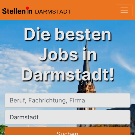
DARMSTADT
Die besten
Jobs in
Darmstadt!
Beruf, Fachrichtung, Firma
Ort, Stadt
Suchen