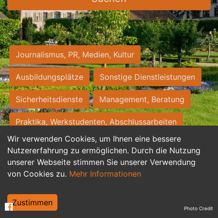
Journalismus, PR, Medien, Kultur
Ausbildungsplätze
Sonstige Dienstleistungen
Sicherheitsdienste
Management, Beratung
Praktika, Werkstudenten, Abschlussarbeiten
Wir verwenden Cookies, um Ihnen eine bessere
Personalwesen
Assistenz, Sekretariat
Nutzererfahrung zu ermöglichen. Durch die Nutzung
unserer Webseite stimmen Sie unserer Verwendung
Hilfskräfte, Aushilfs- und Nebenjobs
von Cookies zu.
Mehr Informationen
Einkauf, Logistik, Materialwirtschaft
Zustimmen
Photo Credit
Weiterbildung, Studium, duale Ausbildung