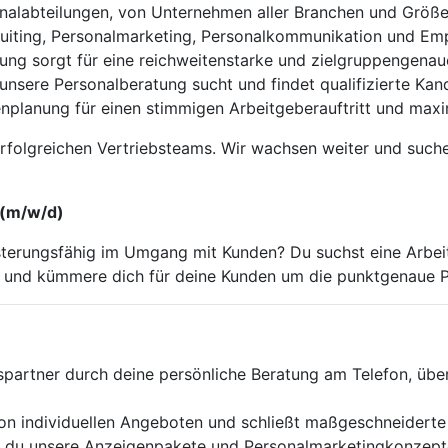
sonalabteilungen, von Unternehmen aller Branchen und Größ
uiting, Personalmarketing, Personalkommunikation und Emp
ng sorgt für eine reichweitenstarke und zielgruppengenaue
 unsere Personalberatung sucht und findet qualifizierte Kan
planung für einen stimmigen Arbeitgeberauftritt und maxi
rfolgreichen Vertriebsteams. Wir wachsen weiter und such
 (m/w/d)
geisterungsfähig im Umgang mit Kunden? Du suchst eine Arb
und kümmere dich für deine Kunden um die punktgenaue Pl
spartner durch deine persönliche Beratung am Telefon, über
on individuellen Angeboten und schließt maßgeschneiderte
 du unsere Anzeigenpakete und Personalmarketingkonzept