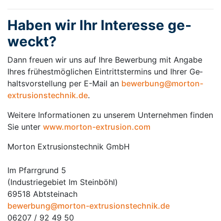
Ha­ben wir Ihr In­te­res­se ge­
weckt?
Dann freu­en wir uns auf Ih­re Be­wer­bung mit An­ga­be
Ih­res frü­hest­mög­li­chen Ein­tritts­ter­mins und Ih­rer Ge­
halts­vor­stel­lung per E-Mail an
bewerbung@morton-
extrusionstechnik.de
.
Wei­te­re In­for­ma­ti­o­nen zu un­se­rem Un­ter­neh­men fin­den
Sie un­ter
www.morton-extrusion.com
Morton Extrusionstechnik GmbH
Im Pfarrgrund 5
(Industriegebiet Im Steinböhl)
69518 Abtsteinach
bewerbung@morton-extrusionstechnik.de
06207 / 92 49 50