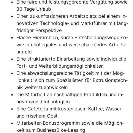
Ei­ne fai­re und leis­tungs­ge­rech­te Ver­gü­tung so­wie
30 Ta­ge Ur­laub
Ei­nen zu­kunfts­si­che­ren Ar­beits­platz bei ei­nem in­
no­va­ti­ven Tech­no­lo­gie- und Markt­füh­rer mit lang­
fris­ti­ger Per­spek­ti­ve
Fla­che Hi­e­rar­chi­en, kur­ze Ent­schei­dungs­we­ge so­
wie ein kol­le­gia­les und wert­schät­zen­des Ar­beits­
um­feld
Ei­ne struk­tu­rier­te Ein­ar­bei­tung so­wie in­di­vi­du­el­le
Fort- und Wei­ter­bil­dungs­mög­lich­kei­ten
Ei­ne ab­wechs­lungs­rei­che Tä­tig­keit mit der Mög­
lich­keit, sich zum Spe­zia­lis­ten für Ex­tru­si­ons­tech­
nik wei­ter­zu­ent­wi­ckeln
Die Mit­ar­beit an nach­hal­ti­gen Pro­duk­ten und in­
no­va­ti­ven Tech­no­lo­gi­en
Ei­ne Ca­fe­te­ria mit kos­ten­lo­sem Kaf­fee, Was­ser
und fri­schem Obst
Mit­ar­bei­ter-Bo­nus­pro­gramm so­wie die Mög­lich­
keit zum Bu­si­ness­Bike-Lea­sing