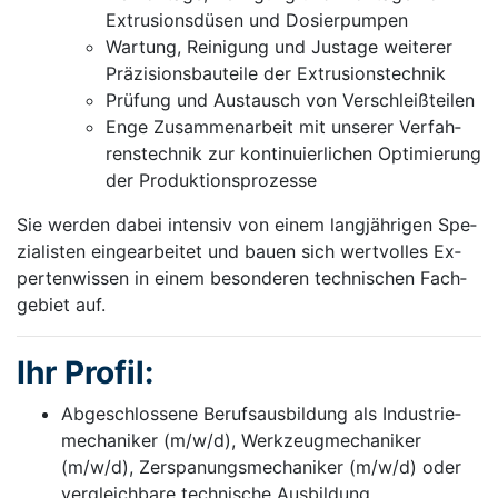
Ex­tru­si­ons­dü­sen und Do­sier­pum­pen
War­tung, Rei­ni­gung und Jus­ta­ge wei­te­rer
Prä­zi­si­ons­bau­tei­le der Ex­tru­si­ons­tech­nik
Prü­fung und Aus­tausch von Ver­schleiß­tei­len
En­ge Zu­sam­men­ar­beit mit un­se­rer Ver­fah­
rens­tech­nik zur kon­ti­nu­ier­li­chen Op­ti­mie­rung
der Pro­duk­ti­ons­pro­zes­se
Sie wer­den da­bei in­ten­siv von ei­nem lang­jäh­ri­gen Spe­
zi­a­lis­ten ein­ge­ar­bei­tet und bau­en sich wert­vol­les Ex­
per­ten­wis­sen in ei­nem be­son­de­ren tech­ni­schen Fach­
ge­biet auf.
Ihr Pro­fil:
Ab­ge­schlos­se­ne Be­rufs­aus­bil­dung als In­dus­trie­
me­cha­ni­ker (m/w/d), Werk­zeug­me­cha­ni­ker
(m/w/d), Zer­spa­nungs­me­cha­ni­ker (m/w/d) oder
ver­gleich­ba­re tech­ni­sche Aus­bil­dung