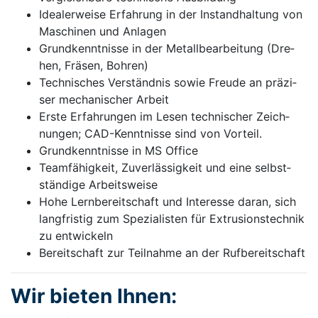
Ide­a­ler­wei­se Er­fah­rung in der In­stand­hal­tung von
Ma­schi­nen und An­la­gen
Grund­kennt­nis­se in der Me­tall­be­ar­bei­tung (Dre­
hen, Frä­sen, Boh­ren)
Tech­ni­sches Ver­ständ­nis so­wie Freu­de an prä­zi­
ser me­cha­ni­scher Ar­beit
Er­ste Er­fah­run­gen im Le­sen tech­ni­scher Zeich­
nun­gen; CAD-Kennt­nis­se sind von Vor­teil.
Grund­kennt­nis­se in MS Office
Team­fä­hig­keit, Zu­ver­läs­sig­keit und ei­ne selbst­
stän­di­ge Ar­beits­wei­se
Ho­he Lern­be­reit­schaft und In­ter­es­se da­ran, sich
lang­fris­tig zum Spe­zi­a­lis­ten für Ex­tru­si­ons­tech­nik
zu ent­wi­ckeln
Be­reit­schaft zur Teil­nah­me an der Ruf­be­reit­schaft
Wir bie­ten Ih­nen: