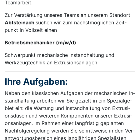
Team­arbeit.
Zur Ver­stär­kung un­se­res Teams an un­se­rem Stand­ort
Abt­stein­ach
su­chen wir zum nächst­mög­li­chen Zeit­
punkt in Vollzeit einen
Betriebsmechaniker (m/w/d)
Schwerpunkt mechanische Instandhaltung und
Werkzeugtechnik an Extrusionsanlagen
Ih­re Auf­ga­ben:
Ne­ben den klas­si­schen Auf­ga­ben der me­cha­ni­schen In­
stand­hal­tung ar­bei­ten wir Sie ge­zielt in ein Spe­zi­al­ge­
biet ein: die War­tung und In­stand­hal­tung von Ex­tru­si­
ons­dü­sen und wei­te­ren Kom­po­nen­ten un­se­rer Ex­tru­si­
ons­an­la­gen. Im Rah­men ei­ner lang­fris­tig ge­plan­ten
Nach­fol­ge­re­ge­lung wer­den Sie schritt­wei­se in den Ver­
ant­wor­tungs­be­reich ei­nes lang­jäh­ri­gen Spe­zi­a­lis­ten