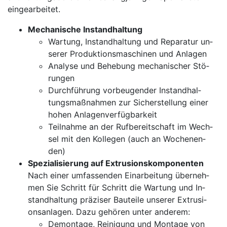
ein­ge­ar­bei­tet.
Me­cha­ni­sche In­stand­hal­tung
War­tung, In­stand­hal­tung und Re­pa­ra­tur un­
se­rer Pro­duk­ti­ons­ma­schi­nen und An­la­gen
Ana­ly­se und Be­he­bung me­cha­ni­scher Stö­
run­gen
Durch­füh­rung vor­beu­gen­der In­stand­hal­
tungs­maß­nah­men zur Si­cher­stel­lung ei­ner
ho­hen An­la­gen­ver­füg­bar­keit
Teil­nah­me an der Ruf­be­reit­schaft im Wech­
sel mit den Kol­le­gen (auch an Wo­chen­en­
den)
Spe­zi­a­li­sie­rung auf Ex­tru­si­ons­kom­po­nen­ten
Nach ei­ner um­fas­sen­den Ein­ar­bei­tung über­neh­
men Sie Schritt für Schritt die War­tung und In­
stand­hal­tung prä­zi­ser Bau­tei­le un­se­rer Ex­tru­si­
ons­an­la­gen. Da­zu ge­hö­ren un­ter an­de­rem:
De­mon­ta­ge, Rei­ni­gung und Mon­ta­ge von