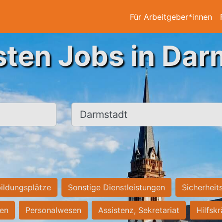
Für Arbeitgeber*innen
sten Jobs in Dar
Ort, Stadt
ildungsplätze
Sonstige Dienstleistungen
Sicherheit
ten
Personalwesen
Assistenz, Sekretariat
Hilfsk