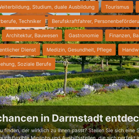
eiterbildung, Studium, duale Ausbildung
Tourismus
rberufe, Techniker
Berufskraftfahrer, Personenbeförder
Architektur, Bauwesen
Gastronomie
Finanzen, Ba
entlicher Dienst
Medizin, Gesundheit, Pflege
Handwe
iehung, Soziale Berufe
chancen in Darmstadt entde
 finden, der wirklich zu Ihnen passt? Stellen Sie sich eine S
 auch flexible Minijobs und Aushilfsstellen, die sich perfekt 