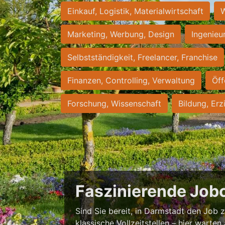
Einkauf, Logistik, Materialwirtschaft
W
Marketing, Werbung, Design
Ingenieu
Selbstständigkeit, Freelancer, Franchise
Finanzen, Controlling, Verwaltung
Öff
Forschung, Wissenschaft
Bildung, Erz
Faszinierende Job
Sind Sie bereit, in Darmstadt den Job zu
klassische Vollzeitstellen – hier warten