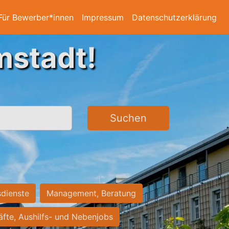
Für Bewerber*innen
Impressum
Datenschutzerklärung
mstadt!
Suchen
sdienste
Management, Beratung
räfte, Aushilfs- und Nebenjobs