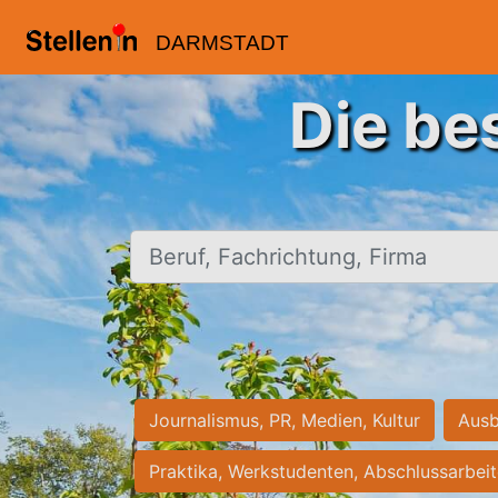
DARMSTADT
Die be
Beruf, Fachrichtung, Firma
Journalismus, PR, Medien, Kultur
Ausb
Praktika, Werkstudenten, Abschlussarbei