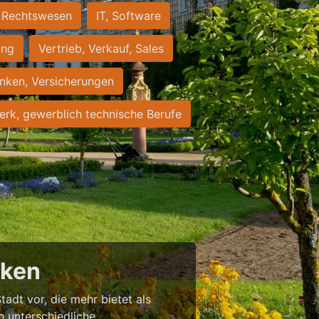
Rechtswesen
IT, Software
ung
Vertrieb, Verkauf, Sales
nken, Versicherungen
rk, gewerblich technische Berufe
cken
tadt vor, die mehr bietet als
in unterschiedliche