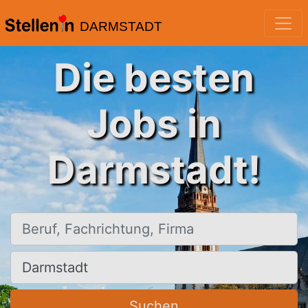
DARMSTADT
Die besten
Jobs in
Darmstadt!
Beruf, Fachrichtung, Firma
Ort, Stadt
Suchen