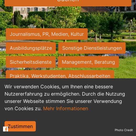
Journalismus, PR, Medien, Kultur
Ausbildungsplätze
Sonstige Dienstleistungen
Sicherheitsdienste
Management, Beratung
Praktika, Werkstudenten, Abschlussarbeiten
Wir verwenden Cookies, um Ihnen eine bessere
Personalwesen
Assistenz, Sekretariat
Nutzererfahrung zu ermöglichen. Durch die Nutzung
unserer Webseite stimmen Sie unserer Verwendung
Hilfskräfte, Aushilfs- und Nebenjobs
von Cookies zu.
Mehr Informationen
Einkauf, Logistik, Materialwirtschaft
Zustimmen
Photo Credit
Weiterbildung, Studium, duale Ausbildung