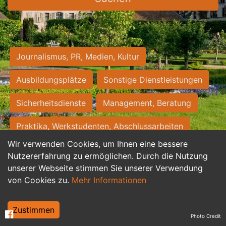
Journalismus, PR, Medien, Kultur
Ausbildungsplätze
Sonstige Dienstleistungen
Sicherheitsdienste
Management, Beratung
Praktika, Werkstudenten, Abschlussarbeiten
Wir verwenden Cookies, um Ihnen eine bessere
Personalwesen
Assistenz, Sekretariat
Nutzererfahrung zu ermöglichen. Durch die Nutzung
unserer Webseite stimmen Sie unserer Verwendung
Hilfskräfte, Aushilfs- und Nebenjobs
von Cookies zu.
Mehr Informationen
Einkauf, Logistik, Materialwirtschaft
Zustimmen
Photo Credit
Weiterbildung, Studium, duale Ausbildung