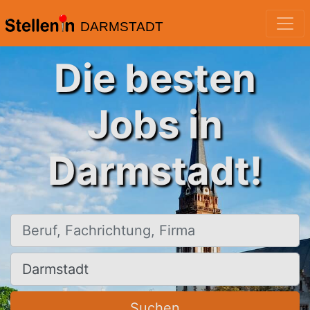
DARMSTADT
Die besten
Jobs in
Darmstadt!
Beruf, Fachrichtung, Firma
Ort, Stadt
Suchen