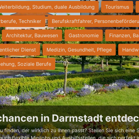
eiterbildung, Studium, duale Ausbildung
Tourismus
rberufe, Techniker
Berufskraftfahrer, Personenbeförder
Architektur, Bauwesen
Gastronomie
Finanzen, Ba
entlicher Dienst
Medizin, Gesundheit, Pflege
Handwe
iehung, Soziale Berufe
chancen in Darmstadt entde
 finden, der wirklich zu Ihnen passt? Stellen Sie sich eine S
 auch flexible Minijobs und Aushilfsstellen, die sich perfekt 