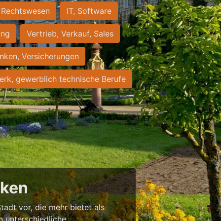
Rechtswesen
IT, Software
ung
Vertrieb, Verkauf, Sales
nken, Versicherungen
rk, gewerblich technische Berufe
cken
tadt vor, die mehr bietet als
in unterschiedliche