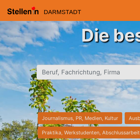
DARMSTADT
Die be
Beruf, Fachrichtung, Firma
Journalismus, PR, Medien, Kultur
Ausb
Praktika, Werkstudenten, Abschlussarbei