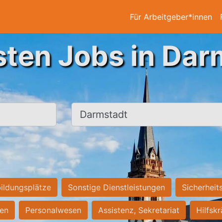
Für Arbeitgeber*innen
sten Jobs in Dar
Ort, Stadt
ildungsplätze
Sonstige Dienstleistungen
Sicherheit
ten
Personalwesen
Assistenz, Sekretariat
Hilfsk