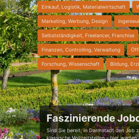
Einkauf, Logistik, Materialwirtschaft
W
Marketing, Werbung, Design
Ingenieu
Selbstständigkeit, Freelancer, Franchise
Finanzen, Controlling, Verwaltung
Öff
Forschung, Wissenschaft
Bildung, Erz
Faszinierende Job
Sind Sie bereit, in Darmstadt den Job zu
klassische Vollzeitstellen – hier warten