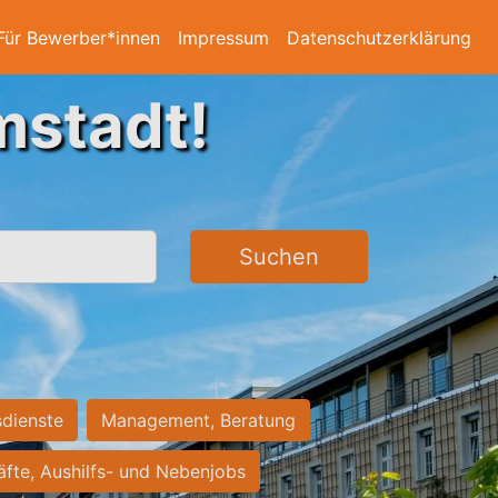
Für Bewerber*innen
Impressum
Datenschutzerklärung
mstadt!
Suchen
sdienste
Management, Beratung
räfte, Aushilfs- und Nebenjobs