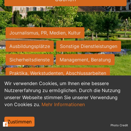
Journalismus, PR, Medien, Kultur
Ausbildungsplätze
Sonstige Dienstleistungen
Sicherheitsdienste
Management, Beratung
Praktika, Werkstudenten, Abschlussarbeiten
Wir verwenden Cookies, um Ihnen eine bessere
Personalwesen
Assistenz, Sekretariat
Nutzererfahrung zu ermöglichen. Durch die Nutzung
unserer Webseite stimmen Sie unserer Verwendung
Hilfskräfte, Aushilfs- und Nebenjobs
von Cookies zu.
Mehr Informationen
Einkauf, Logistik, Materialwirtschaft
Zustimmen
Photo Credit
Weiterbildung, Studium, duale Ausbildung