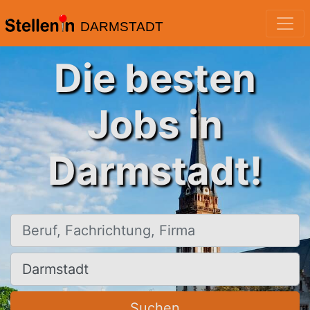
DARMSTADT
Die besten
Jobs in
Darmstadt!
Beruf, Fachrichtung, Firma
Ort, Stadt
Suchen