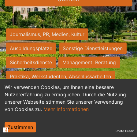
Journalismus, PR, Medien, Kultur
Ausbildungsplätze
Sonstige Dienstleistungen
Sicherheitsdienste
Management, Beratung
Praktika, Werkstudenten, Abschlussarbeiten
Wir verwenden Cookies, um Ihnen eine bessere
Personalwesen
Assistenz, Sekretariat
Nutzererfahrung zu ermöglichen. Durch die Nutzung
unserer Webseite stimmen Sie unserer Verwendung
Hilfskräfte, Aushilfs- und Nebenjobs
von Cookies zu.
Mehr Informationen
Einkauf, Logistik, Materialwirtschaft
Zustimmen
Photo Credit
Weiterbildung, Studium, duale Ausbildung