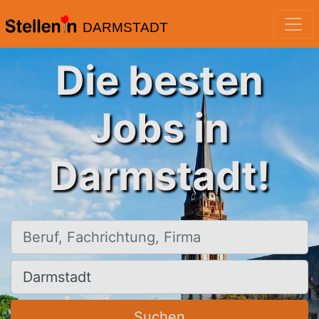
DARMSTADT
Die besten
Jobs in
Darmstadt!
Beruf, Fachrichtung, Firma
Ort, Stadt
Suchen