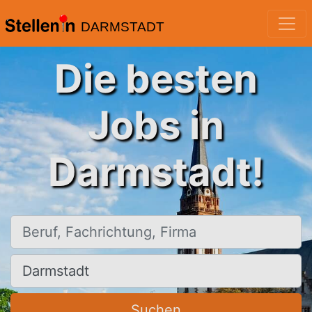
DARMSTADT
Die besten
Jobs in
Darmstadt!
Beruf, Fachrichtung, Firma
Ort, Stadt
Suchen