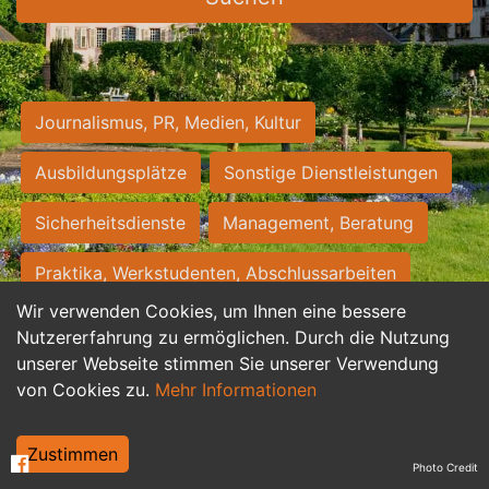
Journalismus, PR, Medien, Kultur
Ausbildungsplätze
Sonstige Dienstleistungen
Sicherheitsdienste
Management, Beratung
Praktika, Werkstudenten, Abschlussarbeiten
Wir verwenden Cookies, um Ihnen eine bessere
Personalwesen
Assistenz, Sekretariat
Nutzererfahrung zu ermöglichen. Durch die Nutzung
unserer Webseite stimmen Sie unserer Verwendung
Hilfskräfte, Aushilfs- und Nebenjobs
von Cookies zu.
Mehr Informationen
Einkauf, Logistik, Materialwirtschaft
Zustimmen
Photo Credit
Weiterbildung, Studium, duale Ausbildung