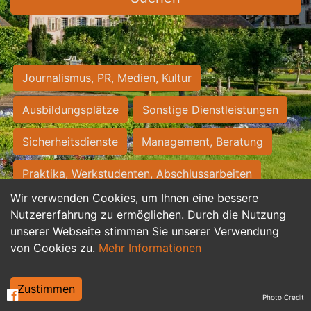
Journalismus, PR, Medien, Kultur
Ausbildungsplätze
Sonstige Dienstleistungen
Sicherheitsdienste
Management, Beratung
Praktika, Werkstudenten, Abschlussarbeiten
Wir verwenden Cookies, um Ihnen eine bessere
Personalwesen
Assistenz, Sekretariat
Nutzererfahrung zu ermöglichen. Durch die Nutzung
unserer Webseite stimmen Sie unserer Verwendung
Hilfskräfte, Aushilfs- und Nebenjobs
von Cookies zu.
Mehr Informationen
Einkauf, Logistik, Materialwirtschaft
Zustimmen
Photo Credit
Weiterbildung, Studium, duale Ausbildung