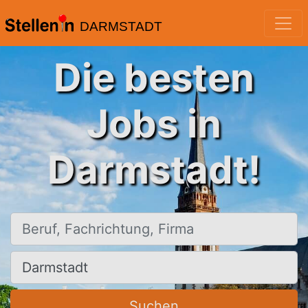
DARMSTADT
Die besten
Jobs in
Darmstadt!
Beruf, Fachrichtung, Firma
Ort, Stadt
Suchen